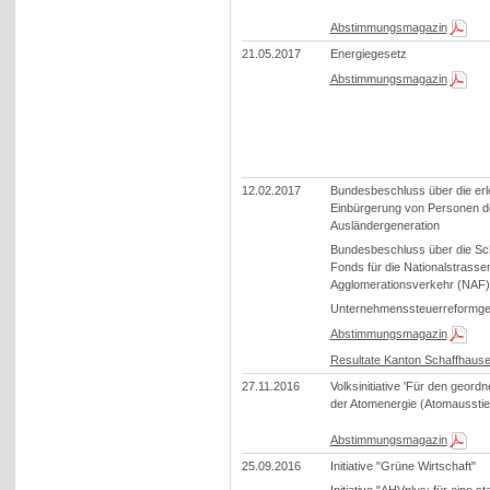
Abstimmungsmagazin
21.05.2017
Energiegesetz
Abstimmungsmagazin
12.02.2017
Bundesbeschluss über die erle
Einbürgerung von Personen de
Ausländergeneration
Bundesbeschluss über die Sc
Fonds für die Nationalstrasse
Agglomerationsverkehr (NAF)
Unternehmenssteuerreformges
Abstimmungsmagazin
Resultate Kanton Schaffhaus
27.11.2016
Volksinitiative 'Für den geord
der Atomenergie (Atomausstiegs
Abstimmungsmagazin
25.09.2016
Initiative "Grüne Wirtschaft"