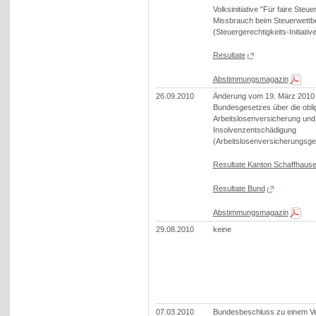
Volksinitiative "Für faire Steu
Missbrauch beim Steuerwett
(Steuergerechtigkeits-Initiative
Resultate
Abstimmungsmagazin
26.09.2010
Änderung vom 19. März 2010
Bundesgesetzes über die obli
Arbeitslosenversicherung und
Insolvenzentschädigung
(Arbeitslosenversicherungsge
Resultate Kanton Schaffhaus
Resultate Bund
Abstimmungsmagazin
29.08.2010
keine
07.03.2010
Bundesbeschluss zu einem Ve