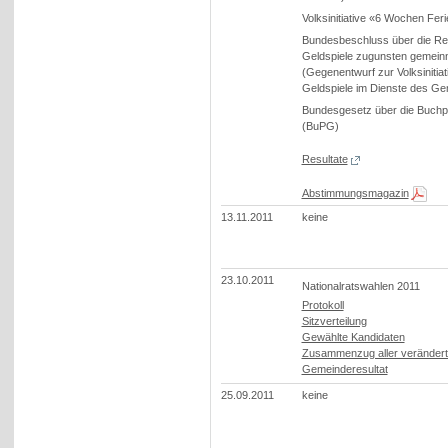
Volksinitiative «6 Wochen Ferie
Bundesbeschluss über die Re
Geldspiele zugunsten gemein
(Gegenentwurf zur Volksinitiat
Geldspiele im Dienste des G
Bundesgesetz über die Buchp
(BuPG)
Resultate
Abstimmungsmagazin
13.11.2011
keine
23.10.2011
Nationalratswahlen 2011
Protokoll
Sitzverteilung
Gewählte Kandidaten
Zusammenzug aller verändert
Gemeinderesultat
25.09.2011
keine