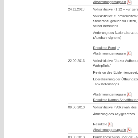
Abstimmungsmagazin
24.11.2013
Volksinitiative «1:12 – Für ge
Volksinitiative «Familieninitiativ
Steuerabzügeauch für Eltern, d
selber betreuen»
Änderung des Nationalstras
(Autobahnvignette)
Resultate Bund
Abstimmungsmagazin
22.09.2013
Volksinitiative "Ja zur Aufheb
Wehrpflicht"
Revision des Epidemiengeset
Liberalisierung der Öffnungsz
Tankstellenshops
Abstimmungsmagazin
Resultate Kanton Schaffhaus
09.06.2013
Volksinitiative «Volkswahl de
Änderung des Asylgesetzes
Resultate
Abstimmungsmagazin
03.03.2013
Bundesbeschluss über die Fami