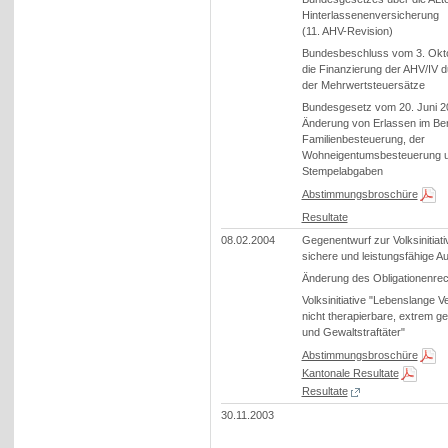
Hinterlassenenversicherung
(11. AHV-Revision)
Bundesbeschluss vom 3. Okt
die Finanzierung der AHV/IV 
der Mehrwertsteuersätze
Bundesgesetz vom 20. Juni 20
Änderung von Erlassen im Ber
Familienbesteuerung, der
Wohneigentumsbesteuerung u
Stempelabgaben
Abstimmungsbroschüre
Resultate
08.02.2004
Gegenentwurf zur Volksinitiativ
sichere und leistungsfähige A
Änderung des Obligationenrec
Volksinitiative "Lebenslange 
nicht therapierbare, extrem ge
und Gewaltstraftäter"
Abstimmungsbroschüre
Kantonale Resultate
Resultate
30.11.2003