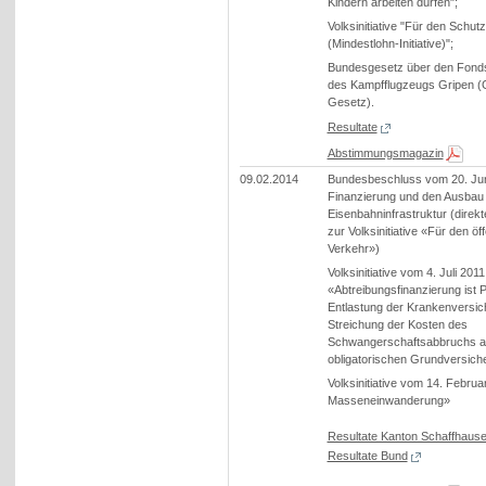
Kindern arbeiten dürfen";
Volksinitiative "Für den Schutz
(Mindestlohn-Initiative)";
Bundesgesetz über den Fonds
des Kampfflugzeugs Gripen (
Gesetz).
Resultate
Abstimmungsmagazin
09.02.2014
Bundesbeschluss vom 20. Jun
Finanzierung und den Ausbau
Eisenbahninfrastruktur (direk
zur Volksinitiative «Für den öf
Verkehr»)
Volksinitiative vom 4. Juli 2011
«Abtreibungsfinanzierung ist P
Entlastung der Krankenversic
Streichung der Kosten des
Schwangerschaftsabbruchs a
obligatorischen Grundversich
Volksinitiative vom 14. Febru
Masseneinwanderung»
Resultate Kanton Schaffhaus
Resultate Bund