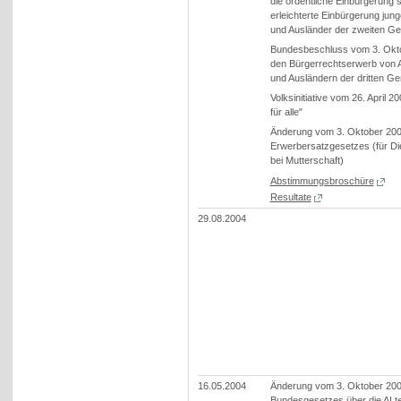
die ordentliche Einbürgerung 
erleichterte Einbürgerung jun
und Ausländer der zweiten Ge
Bundesbeschluss vom 3. Okt
den Bürgerrechtserwerb von 
und Ausländern der dritten Ge
Volksinitiative vom 26. April 2
für alle"
Änderung vom 3. Oktober 20
Erwerbersatzgesetzes (für Di
bei Mutterschaft)
Abstimmungsbroschüre
Resultate
29.08.2004
16.05.2004
Änderung vom 3. Oktober 20
Bundesgesetzes über die ALte