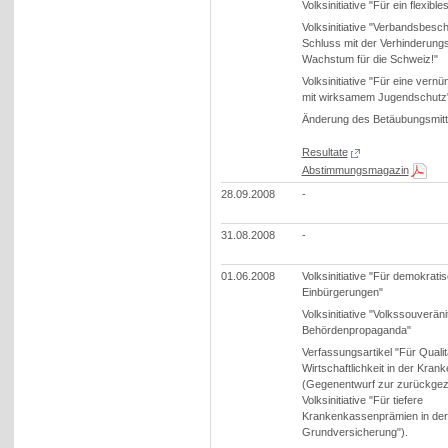
Volksinitiative "Für ein flexible
Volksinitiative "Verbandsbesc
Schluss mit der Verhinderungs
Wachstum für die Schweiz!"
Volksinitiative "Für eine vernün
mit wirksamem Jugendschutz
Änderung des Betäubungsmitt
Resultate
Abstimmungsmagazin
28.09.2008
-
31.08.2008
-
01.06.2008
Volksinitiative "Für demokrati
Einbürgerungen"
Volksinitiative "Volkssouveränit
Behördenpropaganda"
Verfassungsartikel "Für Qualit
Wirtschaftlichkeit in der Kra
(Gegenentwurf zur zurückge
Volksinitiative "Für tiefere
Krankenkassenprämien in der
Grundversicherung").