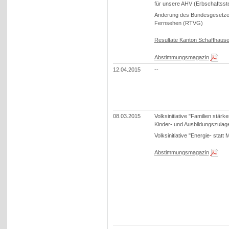
für unsere AHV (Erbschaftsst
Änderung des Bundesgesetze
Fernsehen (RTVG)
Resultate Kanton Schaffhaus
Abstimmungsmagazin
12.04.2015
--
08.03.2015
Volksinitiative "Familien stärke
Kinder- und Ausbildungszulag
Volksinitiative "Energie- statt
Abstimmungsmagazin