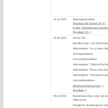
19.10.2003
Nationalratswahlen
Resultate NR Kanton SH
Grafik: Parteistimmen Gemei
Resultate CH
18.05.2003
Armee XXI
Bevölkerungs- und Zivilschut
Volksinitiative "Ja zu fairen Mi
Sonntagsinitiative
Gesundheitsinitiative
Volksinitiative " Gleiche Recht
Volksinitiative "Strom ohne At
Volksinitiative " Moratorium pl
Lehrstelleninitiative
Abstimmungsbroschüre
Resultate
09.02.2003
Bundesbeschluss über die Än
Volksrechte
Dringliches Bundesgesetz üb