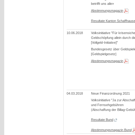
betrifft uns alle»
Abstimmungsmagazin
Resultate Kanton Schaffhaus
10.06.2018
Volksinitiative "Für krisensich
Geldschöpfung allein durch di
[Vollgeld-Initiative]"
Bundesgesetz über Geldspiel
[Geldspielgesetz]
Abstimmungsmagazin
04.03.2018
Neue Finanzordnung 2021
Volksinitiative "Ja zur Abscha
und Fernsehgebühren
(Abschaffung der Billag-Gebü
Resultate Bund
Abstimmungsmagazin Bund