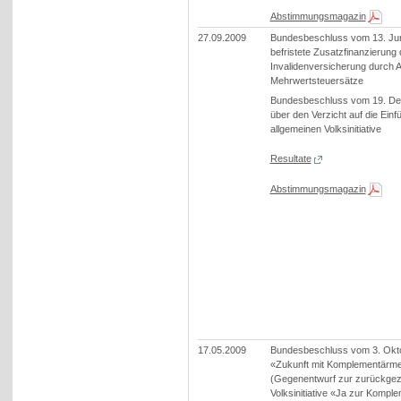
Abstimmungsmagazin
27.09.2009
Bundesbeschluss vom 13. Jun
befristete Zusatzfinanzierung 
Invalidenversicherung durch 
Mehrwertsteuersätze
Bundesbeschluss vom 19. D
über den Verzicht auf die Einf
allgemeinen Volksinitiative
Resultate
Abstimmungsmagazin
17.05.2009
Bundesbeschluss vom 3. Okt
«Zukunft mit Komplementärme
(Gegenentwurf zur zurückge
Volksinitiative «Ja zur Kompl