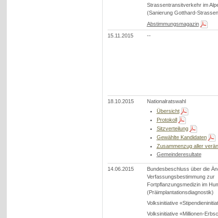
Strassentransitverkehr im Al
(Sanierung Gotthard-Strassen
Abstimmungsmagazin
15.11.2015
--
18.10.2015
Nationalratswahl
Übersicht
Protokoll
Sitzverteilung
Gewählte Kandidaten
Zusammenzug aller verän
Gemeinderesultate
14.06.2015
Bundesbeschluss über die Än
Verfassungsbestimmung zur
Fortpflanzungsmedizin im Hu
(Präimplantationsdiagnostik)
Volksinitiative «Stipendieninitia
Volksinitiative «Millionen-Erb