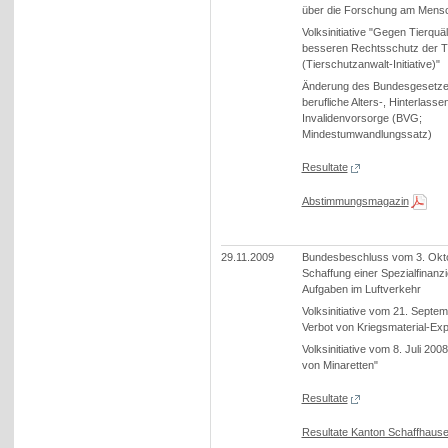
über die Forschung am Mens
Volksinitiative "Gegen Tierquäl
besseren Rechtsschutz der T
(Tierschutzanwalt-Initiative)"
Änderung des Bundesgesetzes
berufliche Alters-, Hinterlass
Invalidenvorsorge (BVG;
Mindestumwandlungssatz)
Resultate
Abstimmungsmagazin
29.11.2009
Bundesbeschluss vom 3. Okt
Schaffung einer Spezialfinanzi
Aufgaben im Luftverkehr
Volksinitiative vom 21. Septe
Verbot von Kriegsmaterial-Exp
Volksinitiative vom 8. Juli 20
von Minaretten"
Resultate
Resultate Kanton Schaffhaus