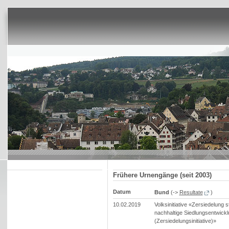
Frühere Urnengänge (seit 2003)
Datum
Bund
(->
Resultate
)
10.02.2019
Volksinitiative «Zersiedelung s
nachhaltige Siedlungsentwick
(Zersiedelungsinitiative)»