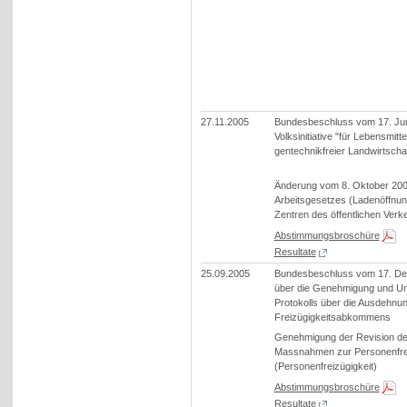
27.11.2005
Bundesbeschluss vom 17. Jun
Volksinitiative "für Lebensmitte
gentechnikfreier Landwirtschaf
Änderung vom 8. Oktober 20
Arbeitsgesetzes (Ladenöffnun
Zentren des öffentlichen Verk
Abstimmungsbroschüre
Resultate
25.09.2005
Bundesbeschluss vom 17. D
über die Genehmigung und U
Protokolls über die Ausdehnu
Freizügigkeitsabkommens
Genehmigung der Revision der
Massnahmen zur Personenfrei
(Personenfreizügigkeit)
Abstimmungsbroschüre
Resultate