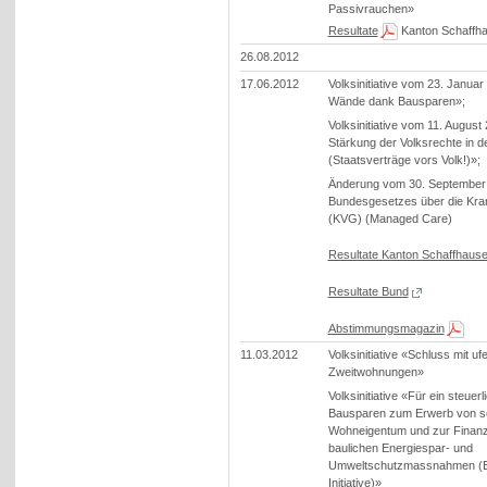
Passivrauchen»
Resultate
Kanton Schaffh
26.08.2012
17.06.2012
Volksinitiative vom 23. Januar
Wände dank Bausparen»;
Volksinitiative vom 11. August
Stärkung der Volksrechte in de
(Staatsverträge vors Volk!)»;
Änderung vom 30. September
Bundesgesetzes über die Kra
(KVG) (Managed Care)
Resultate Kanton Schaffhaus
Resultate Bund
Abstimmungsmagazin
11.03.2012
Volksinitiative «Schluss mit u
Zweitwohnungen»
Volksinitiative «Für ein steuer
Bausparen zum Erwerb von se
Wohneigentum und zur Finanz
baulichen Energiespar- und
Umweltschutzmassnahmen (B
Initiative)»