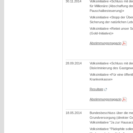
30.11.2014
Volksinitiative «Schluss mit de
für Millionäre (Abschaffung de
Pauschalbesteuerung)»
Volksinitiative «Stopp der Übe
Sicherung der natürlichen Le
Volksinitiative «Rettet unser 
(Gold-Initiative)»
Abstimmungsmagazin
28.09.2014
Volksinitiative «Schluss mit d
Diskriminierung des Gastgew
Volksinitiative «Für eine öffent
Krankenkasse»
Resultate
Abstimmungsmagazin
18.05.2014
Bundesbeschluss über die me
Grundversorgung (direkter G
Volksinitiative "Ja zur Hausarz
Volksinitiative "Pädophile soll