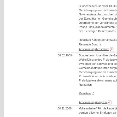
Bundesbeschluss vom 13. Jun
Genehmigung und die Umset
Notenaustauschs zwischen d
der Europäischen Gemeinschaf
Übernahme der Verordnung üb
Pässe und Reisedokumente (W
des Schengen-Besitzstands)
Resultate Kanton Schaffhaus
Resultate Bund
Abstimmungsbroschüre
08.02.2009
Bundesbeschluss über die G
Weiterführung des Freizügig
zwischen der Schweiz und de
Gemeinschaft und ihren Mitgli
Genehmigung und die Umset
Protokolls über die Ausdehnu
Freizügigkeitsabkommens auf
Rumänien
Resultate
Abstimmungsmagazin
30.11.2008
Volksinitiative "Für die Unverj
pornografischer Straftaten an 