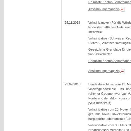
Resultate Kanton Schaffhaus
Abstimmungsmagazin
25.11.2018
Volksinitiantive «Für die Würd
landwirtschaftlichen Nutztiere
Initiative)»
Volksinitiative «Schweizer Rec
Richter (Selbstbestimmungsinit
Gesetzliche Grundlage für d
von Versicherten
Resultate Kanton Schaffhaus
Abstimmungsmagazin
23.09.2018
Bundesbeschluss vom 13. Mär
Velowege sowie die Fuss- u
(direkter Gegenentwurf zur Vol
Förderung der Velo-, Fuss- 
[Velo-Initiative]»)
Volksinitiative vom 26. Nove
gesunde sowie umweltfreundlic
hergestellte Lebensmittel (Fair
Volksinitiative vom 30. März 
Ernährungssouveränität. Die 