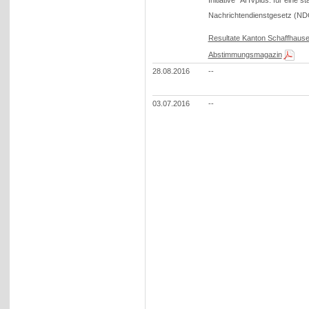
Initiative "AHVplus: für eine s
Nachrichtendienstgesetz (ND
Resultate Kanton Schaffhaus
Abstimmungsmagazin
28.08.2016
--
03.07.2016
--