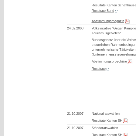
Resultate Kanton Schaffhaus
Resultate Bund
Abstimmungsmagazin
24.02.2008
Volksinitiative "Gegen Kampfje
Tourismusgebieten"
Bundesgesetz über die Verbe
steuerlichen Rahmenbedingun
unternehmerische Tätigkeiten 
(Unternehmenssteuerreformge
Abstimmungsbroschüre
Resultate
21.10.2007
Nationalratswahlen
Resultate Kanton SH
21.10.2007
Ständeratswahlen
Resultate Kanton SH