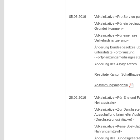
05.06.2016
Volksinitiative «Pro Service pu
Volksinitiative «Für ein bedin
Grundeinkommen»
Volksinitiative «Für eine faire
Verkehrsfinanzierung»
Änderung Bundesgesetzes übe
unterstützte Fortpflanzung
(Fortpflanzungsmedizingesetz
Änderung des Asylgesetzes
Resultate Kanton Schaffhaus
Abstimmungsmagazin
28.02.2016
Volksinitiative «Für Ehe und F
Heiratsstrafe»
Volksinitiative «Zur Durchset
Ausschaffung krimineller Ausl
(Durchsetzungsinitiative)»
Volksinitiative «Keine Spekulat
Nahrungsmitteln!»
Änderung des Bundesgesetze