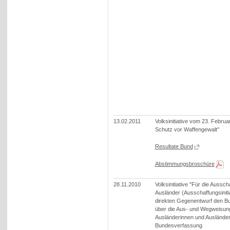
13.02.2011
Volksinitiative vom 23. Febru
Schutz vor Waffengewalt"
Resultate Bund
Abstimmungsbroschüre
28.11.2010
Volksinitiative "Für die Aussch
Ausländer (Ausschaffungsinitia
direkten Gegenentwurf den B
über die Aus- und Wegweisung 
Ausländerinnen und Auslände
Bundesverfassung