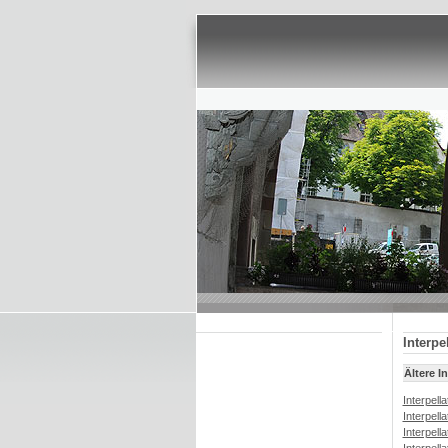
Interpe
Ältere I
Interpell
Interpell
Interpell