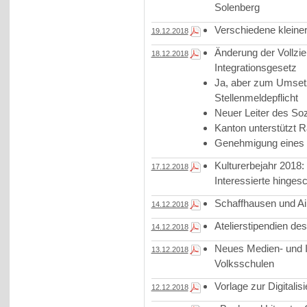
Solenberg
Verschiedene kleine
19.12.2018
Änderung der Vollzi
18.12.2018
Integrationsgesetz
Ja, aber zum Umset
Stellenmeldepflicht
Neuer Leiter des So
Kanton unterstützt 
Genehmigung eines
Kulturerbejahr 2018
17.12.2018
Interessierte hinges
Schaffhausen und Ai
14.12.2018
Atelierstipendien d
14.12.2018
Neues Medien- und I
13.12.2018
Volksschulen
Vorlage zur Digitali
12.12.2018