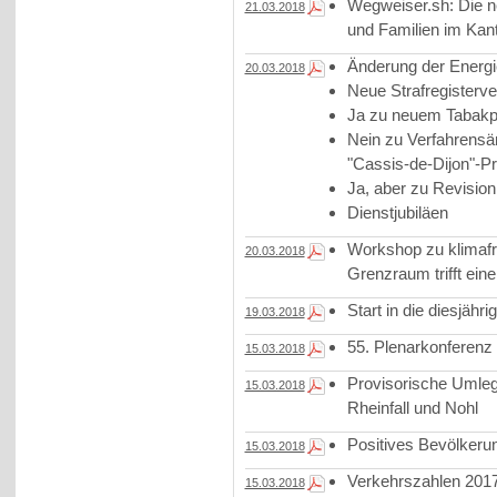
Wegweiser.sh: Die ne
21.03.2018
und Familien im Kant
Änderung der Energi
20.03.2018
Neue Strafregisterv
Ja zu neuem Tabakp
Nein zu Verfahrensä
"Cassis-de-Dijon"-Pr
Ja, aber zu Revisio
Dienstjubiläen
Workshop zu klimafr
20.03.2018
Grenzraum trifft ein
Start in die diesjähr
19.03.2018
55. Plenarkonferenz
15.03.2018
Provisorische Umle
15.03.2018
Rheinfall und Nohl
Positives Bevölker
15.03.2018
Verkehrszahlen 2017
15.03.2018